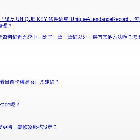
IQUE KEY 條件約束 'UniqueAttendanceRecord'。無法在
處理？
等資料鍵進系統中，除了一筆一筆鍵以外，還有其他方法嗎？怎
能查看目前卡機是否正常連線？
age呢？
變更時，需修改那些設定？