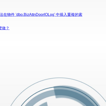
物件 'dbo.BizAttnDoorIOLog' 中插入重複的索
麼做？