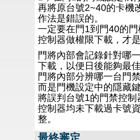
再將原台號2~40的卡機
作法是錯誤的。
一定要在門1到門40的門
控制器做權限下載，才
門將內部會記錄針對哪
下載，以便日後能夠最
門將內部分辨哪一台門禁
而是門機設定中的隱藏
將誤判台號1的門禁控制器
控制器均未下載過卡號
整。
最終審定