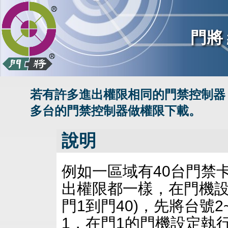
門將
若有許多進出權限相同的門禁控制器
多台的門禁控制器做權限下載。
說明
例如一區域有40台門禁卡
出權限都一樣，在門機設
門1到門40)，先將台號
1，在門1的門機設定執行